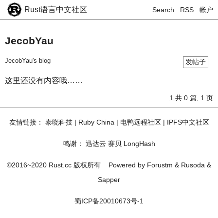
Rust语言中文社区
Search
RSS
帐户
JecobYau
JecobYau's blog
发帖子
这里还没有内容哦……
1
共 0 篇, 1 页
友情链接：
泰晓科技
|
Ruby China
|
电鸭远程社区
|
IPFS中文社区
鸣谢：
迅达云
赛贝
LongHash
©2016~2020 Rust.cc 版权所有
Powered by
Forustm
&
Rusoda
&
Sapper
蜀ICP备20010673号-1