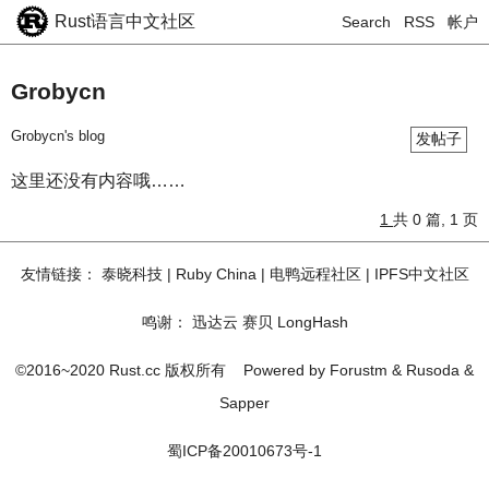
Rust语言中文社区
Search
RSS
帐户
Grobycn
Grobycn's blog
发帖子
这里还没有内容哦……
1
共 0 篇, 1 页
友情链接：
泰晓科技
|
Ruby China
|
电鸭远程社区
|
IPFS中文社区
鸣谢：
迅达云
赛贝
LongHash
©2016~2020 Rust.cc 版权所有
Powered by
Forustm
&
Rusoda
&
Sapper
蜀ICP备20010673号-1