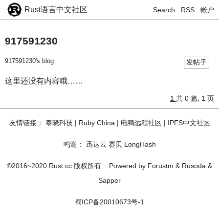
Rust语言中文社区
Search
RSS
帐户
917591230
917591230's blog
发帖子
这里还没有内容哦……
1
共 0 篇, 1 页
友情链接：
泰晓科技
|
Ruby China
|
电鸭远程社区
|
IPFS中文社区
鸣谢：
迅达云
赛贝
LongHash
©2016~2020 Rust.cc 版权所有
Powered by
Forustm
&
Rusoda
&
Sapper
蜀ICP备20010673号-1