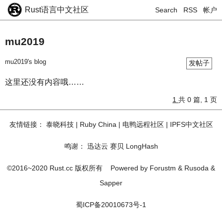
Rust语言中文社区
Search
RSS
帐户
mu2019
mu2019's blog
发帖子
这里还没有内容哦……
1
共 0 篇, 1 页
友情链接：
泰晓科技
|
Ruby China
|
电鸭远程社区
|
IPFS中文社区
鸣谢：
迅达云
赛贝
LongHash
©2016~2020 Rust.cc 版权所有
Powered by
Forustm
&
Rusoda
&
Sapper
蜀ICP备20010673号-1