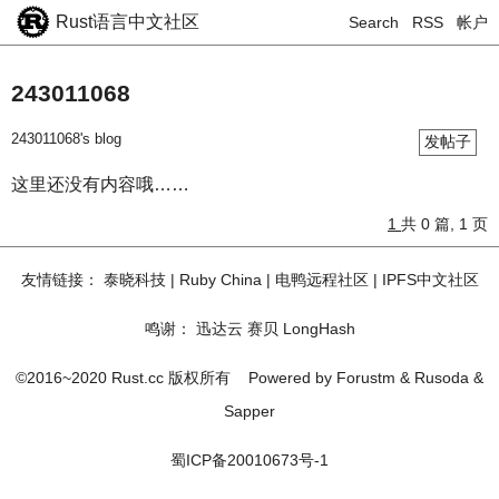
Rust语言中文社区
Search
RSS
帐户
243011068
243011068's blog
发帖子
这里还没有内容哦……
1
共 0 篇, 1 页
友情链接：
泰晓科技
|
Ruby China
|
电鸭远程社区
|
IPFS中文社区
鸣谢：
迅达云
赛贝
LongHash
©2016~2020 Rust.cc 版权所有
Powered by
Forustm
&
Rusoda
&
Sapper
蜀ICP备20010673号-1