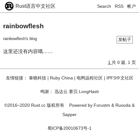
Rust语言中文社区
Search
RSS
帐户
rainbowflesh
rainbowflesh's blog
发帖子
这里还没有内容哦……
1
共 0 篇, 1 页
友情链接：
泰晓科技
|
Ruby China
|
电鸭远程社区
|
IPFS中文社区
鸣谢：
迅达云
赛贝
LongHash
©2016~2020 Rust.cc 版权所有
Powered by
Forustm
&
Rusoda
&
Sapper
蜀ICP备20010673号-1