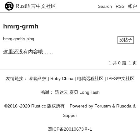
Rust语言中文社区
Search
RSS
帐户
hmrg-grmh
hmrg-grmh's blog
发帖子
这里还没有内容哦……
1
共 0 篇, 1 页
友情链接：
泰晓科技
|
Ruby China
|
电鸭远程社区
|
IPFS中文社区
鸣谢：
迅达云
赛贝
LongHash
©2016~2020 Rust.cc 版权所有
Powered by
Forustm
&
Rusoda
&
Sapper
蜀ICP备20010673号-1