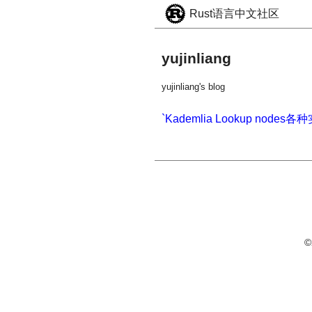
Rust语言中文社区
yujinliang
yujinliang's blog
`Kademlia Lookup nod
©