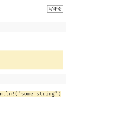
写评论
ntln!("some string")