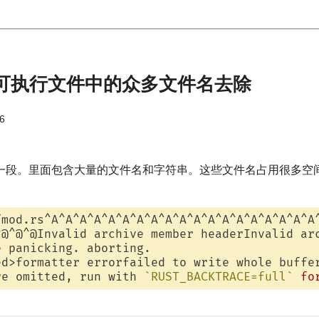
的可执行文件中的众多文件名去除
6
一段。里面包含大量的文件名和字符串。这些文件名占用很多空
/mod.rs^A^A^A^A^A^A^A^A^A^A^A^A^A^A^A^A^A^A^A
^@^@^@Invalid archive member headerInvalid ar
e
 panicking. aborting.

ed>formatter errorfailed to write whole buffe
re omitted, run with 
`RUST_BACKTRACE=full`
fo