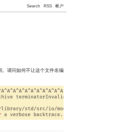
Search
RSS
帐户
间。请问如何不让这个文件名编
^A^A^A^A^A^A^A^A^A^A^A^A^A^A^A^A^A^A^A^A^A^A^
chive terminatorInvalid archive member sizeAr
rlibrary/std/src/io/mod.
rsnote:
 run with 
`RUS
r