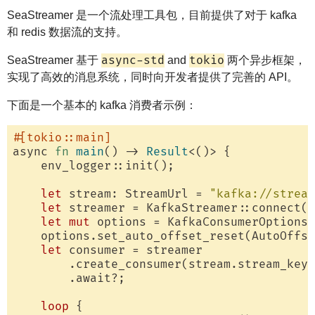
SeaStreamer 是一个流处理工具包，目前提供了对于 kafka
和 redis 数据流的支持。
async-std
tokio
SeaStreamer 基于
and
两个异步框架，
实现了高效的消息系统，同时向开发者提供了完善的 API。
下面是一个基本的 kafka 消费者示例：
#[tokio::main]
async 
fn
main
() -> 
Result
<()> {

    env_logger::init();

let
 stream: StreamUrl = 
"kafka://strea
let
 streamer = KafkaStreamer::connect(s
let
mut
 options = KafkaConsumerOptions:
    options.set_auto_offset_reset(AutoOffse
let
 consumer = streamer

        .create_consumer(stream.stream_keys
        .await?;

loop
 {
