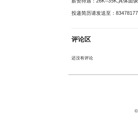
薪资待遇：26K--35K,具体
投递简历请发送至：834781776
评论区
还没有评论
©