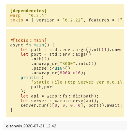
[dependencies]
warp
 = 
"0.2.4"
tokio
 = { version = 
"0.2.22"
, features = [
"ma
#[tokio::main]
async 
fn
main
() {

let
 path = std::env::args().nth(
1
).unwrap
let
 port = std::env::args()

        .nth(
2
)

        .unwrap_or(
"8000"
.into())

        .parse::<
u16
>()

        .unwrap_or(
8000_u16
);

println!
(

"Static File Http Server Ver 0.0.1\nR
        path,port

    );

let
 api = warp::fs::dir(path);

let
 server = warp::serve(api);

    server.run(([
0
, 
0
, 
0
, 
0
], port)).await;

gisonwin
2020-07-21 12:42