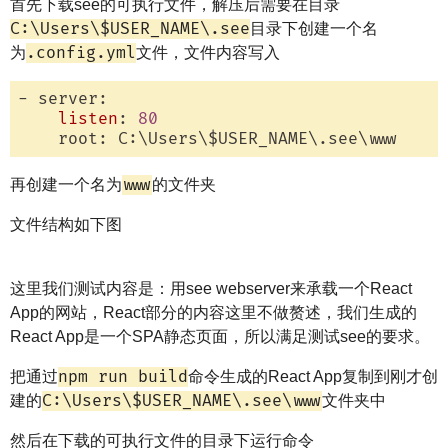
首先下载see的可执行文件，解压后需要在目录
C:\Users\$USER_NAME\.see
目录下创建一个名
.config.yml
为
文件，文件内容写入
- server:

listen
: 
80
www
再创建一个名为
的文件夹
文件结构如下图
这里我们测试内容是：用see webserver来承载一个React
App的网站，React部分的内容这里不做赘述，我们生成的
React App是一个SPA静态页面，所以满足测试see的要求。
npm run build
把通过
命令生成的React App复制到刚才创
C:\Users\$USER_NAME\.see\www
建的
文件夹中
然后在下载的可执行文件的目录下运行命令