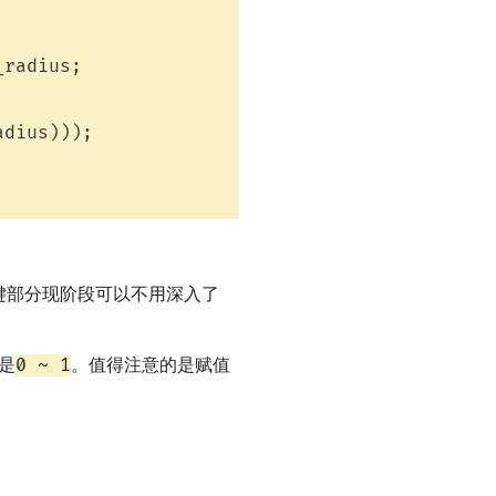
radius;

dius)));

键部分现阶段可以不用深入了
0 ~ 1
是
。值得注意的是赋值