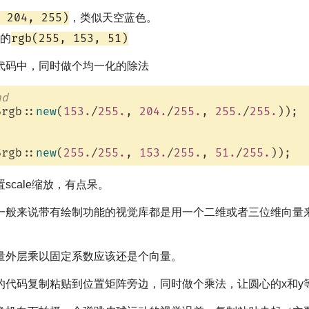
 204, 255)
，类似天空蓝色。
rgb(255, 153, 51)
的
代码中，同时做个均一化的除法
nd 
Srgb::
new
(
153.
/
255.
, 
204.
/
255.
, 
255.
/
255.
));

Srgb::
new
(
255.
/
255.
, 
153.
/
255.
, 
51.
/
255.
cale缩放，有点呆。
一般来说带有绘制功能的视觉库都是用一个二维或者三位维向量来
量外层乘以固定系数应该还是个向量。
的代码复制粘贴到位置矩阵旁边，同时做个乘法，让圆心的x和y