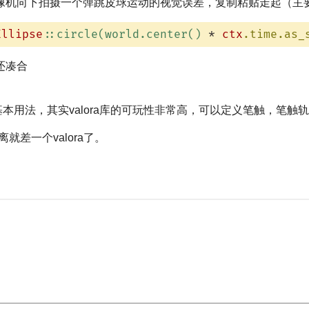
像机向下拍摄一个弹跳皮球运动的视觉误差，复制粘贴走起（主
Ellipse
::circle(world.center()
 * 
ctx
.time
.as_
还凑合
的基本用法，其实valora库的可玩性非常高，可以定义笔触，笔触
距离就差一个valora了。