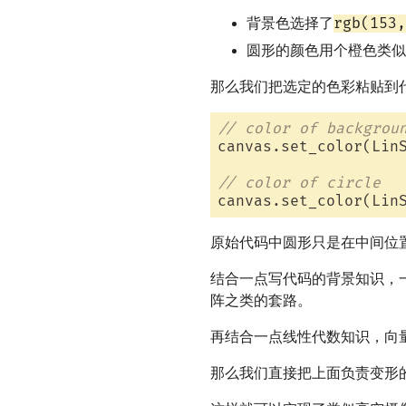
rgb(153,
背景色选择了
圆形的颜色用个橙色类似
那么我们把选定的色彩粘贴到
// color of backgrou
canvas.set_color(Lin
// color of circle 
canvas.set_color(Lin
原始代码中圆形只是在中间位置s
结合一点写代码的背景知识，
阵之类的套路。
再结合一点线性代数知识，向
那么我们直接把上面负责变形