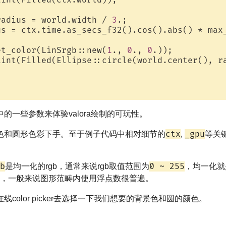
radius = world.width / 
3
.;

us = ctx.time.as_secs_f32().cos().abs() * max_
et_color(LinSrgb::new(
1
., 
0
., 
0
.));

int(Filled(Ellipse::circle(world.center(), ra
的一些参数来体验valora绘制的可玩性。
ctx
_gpu
色和圆形色彩下手。至于例子代码中相对细节的
,
等关
b
0 ~ 255
是均一化的rgb，通常来说rgb取值范围为
，均一化就
，一般来说图形范畴内使用浮点数很普遍。
color picker去选择一下我们想要的背景色和圆的颜色。