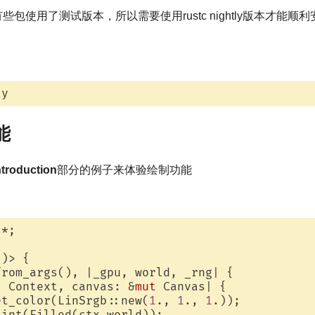
些包使用了测试版本，所以需要使用rustc nightly版本才能顺利安装。
能
ntroduction
部分的例子来体验绘制功能
*;

)> {

rom_args(), |_gpu, world, _rng| {

: Context, canvas: &
mut
 Canvas| {

et_color(LinSrgb::new(
1
., 
1
., 
1
.));

int(Filled(ctx.world));
