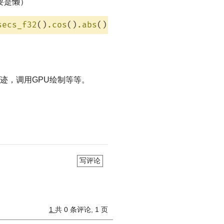
要是懒）
secs_f32
()
.cos
()
.abs
(), 
radius
轨迹，调用GPU绘制等等。
写评论
1
共 0 条评论, 1 页