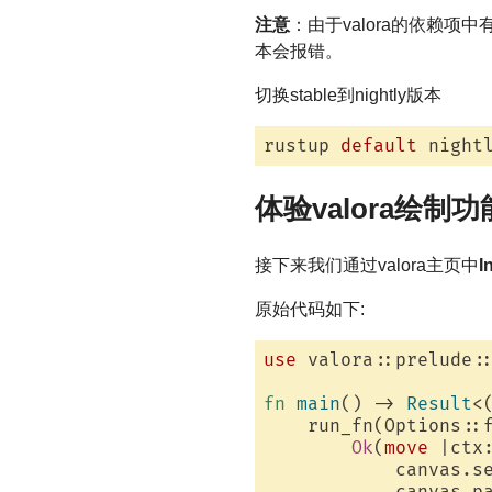
注意
：由于valora的依赖项中有
本会报错。
切换stable到nightly版本
rustup 
default
体验valora绘制功
接下来我们通过valora主页中
I
原始代码如下:
use
 valora::prelude::
fn
main
() -> 
Result
<(
    run_fn(Options::f
Ok
(
move
 |ctx
            canvas.s
            canvas.pa