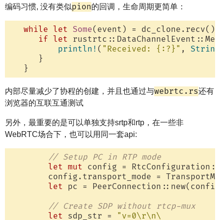
pion
编码习惯, 没有类似
的回调，生命周期更简单：
while
let
Some
(event) = dc_clone.recv().
if
let
 rustrtc::DataChannelEvent::Mes
println!
(
"Received: {:?}"
, 
String
      }

webrtc.rs
内部尽量减少了协程的创建，并且也通过与
还有
浏览器的互联互通测试
另外，最重要的是可以单独支持srtp和rtp，在一些非
WebRTC场合下，也可以用同一套api:
// Setup PC in RTP mode
let
mut
 config = RtcConfiguration::
        config.transport_mode = TransportMo
let
 pc = PeerConnection::new(config
// Create SDP without rtcp-mux
let
 sdp_str = 
"v=0\r\n\
