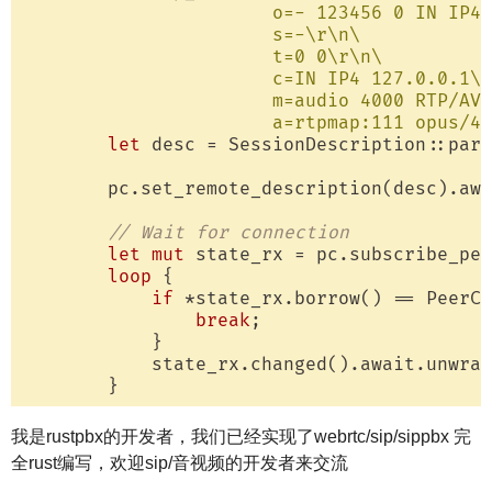
                       o=- 123456 0 IN IP4 
                       s=-\r\n\

                       t=0 0\r\n\

                       c=IN IP4 127.0.0.1\r
                       m=audio 4000 RTP/AVP
                       a=rtpmap:111 opus/48
let
 desc = SessionDescription::pars
        pc.set_remote_description(desc).awa
// Wait for connection
let
mut
 state_rx = pc.subscribe_pee
loop
 {

if
 *state_rx.borrow() == PeerCo
break
;

            }

            state_rx.changed().await.unwrap
我是rustpbx的开发者，我们已经实现了webrtc/sip/sippbx 完
全rust编写，欢迎sip/音视频的开发者来交流