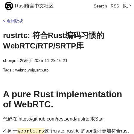
Rust语言中文社区
Search
RSS
帐户
< 返回版块
rustrtc: 符合Rust编码习惯的
WebRTC/RTP/SRTP库
shenjinti
发表于
2025-11-29 16:21
Tags：webrtc,voip,srtp,rtp
A pure Rust implementation
of WebRTC.
代码在 https://github.com/restsend/rustrtc 求Star
webrtc.rs
不同于
这个crate, rustrtc 的api设计更加符合rust