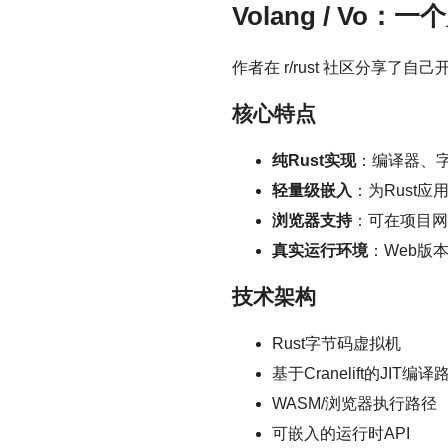
Volang / V
作者在 r/rust 社区分享了自
核心特点
纯Rust实现
：编译器、字
轻量级嵌入
：为Rust
浏览器支持
：可在项目网站（
真实运行环境
：Web版
技术架构
Rust字节码虚拟机
基于Cranelift的JIT编译
WASM/浏览器执行路径
可嵌入的运行时API