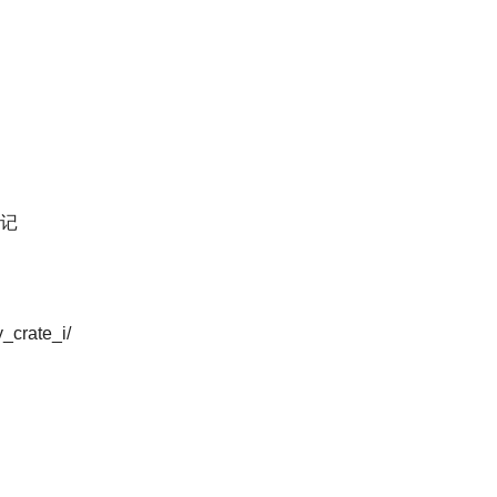
记
_crate_i/