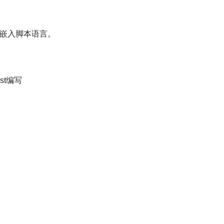
可嵌入脚本语言。
st编写