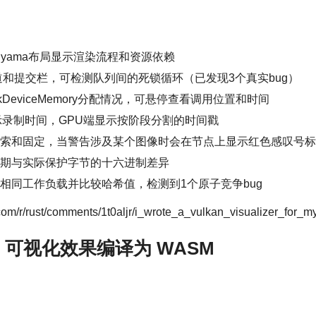
giyama布局显示渲染流程和资源依赖
和提交栏，可检测队列间的死锁循环（已发现3个真实bug）
kDeviceMemory分配情况，可悬停查看调用位置和时间
示录制时间，GPU端显示按阶段分割的时间戳
索和固定，当警告涉及某个图像时会在节点上显示红色感叹号标
期与实际保护字节的十六进制差异
相同工作负载并比较哈希值，检测到1个原子竞争bug
r/rust/comments/1t0aljr/i_wrote_a_vulkan_visualizer_for_my
amp 可视化效果编译为 WASM